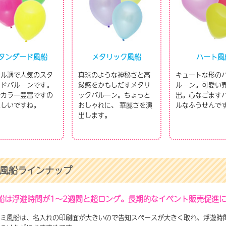
タンダード風船
メタリック風船
ハート風
テル調で人気のスタ
真珠のような神秘さと高
キュートな形の
ードバルーンです。
級感をかもしだすメタリ
ルーン。可愛い
でカラー豊富ですの
ックバルーン。ちょっと
出。心なごます
れしいですね。
おしゃれに、 華麗さを演
ルなふうせんで
出します。
風船ラインナップ
船は浮遊時間が1～2週間と超ロング。長期的なイベント販売促進
ミ風船は、名入れの印刷面が大きいので告知スペースが大きく取れ、浮遊時