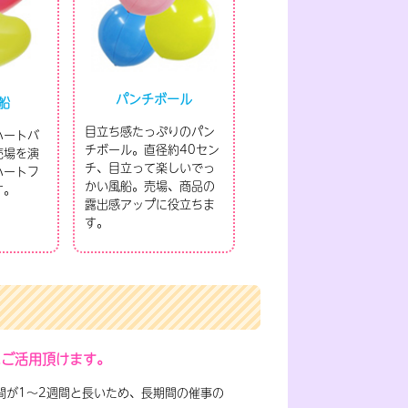
パンチボール
船
目立ち感たっぷりのパン
ハートバ
チボール。直径約40セン
売場を演
チ、目立って楽しいでっ
ハートフ
かい風船。売場、商品の
す。
露出感アップに役立ちま
す。
にご活用頂けます。
間が1～2週間と長いため、長期間の催事の