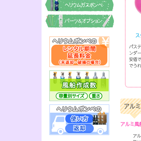
ス
パス
ンダ
安価
でう
アルミ
アルミ風
アル