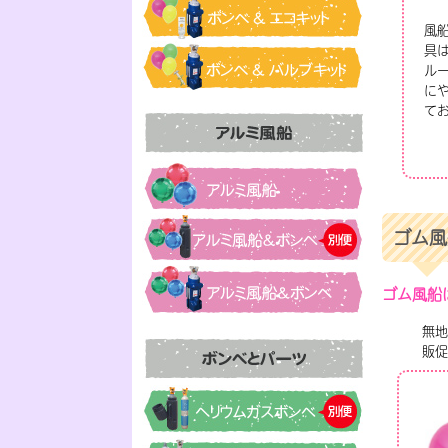
風
具
ル
に
て
ゴム風
ゴム風船
無地
販促