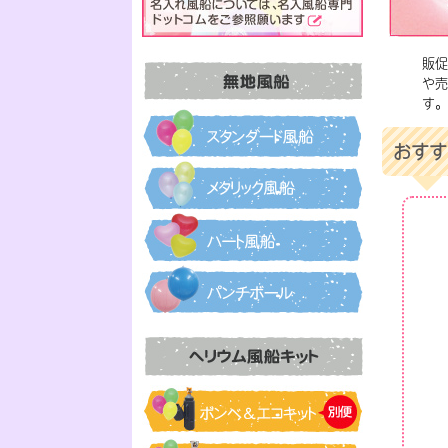
販促
や売
す。
おすす