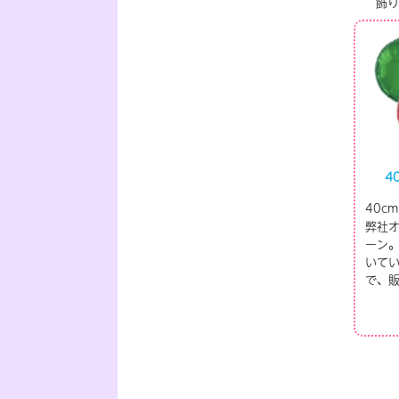
飾り
4
40c
弊社
ーン
いて
で、