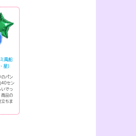
ルミ風船
・星）
りのパン
40セン
しいでっ
、商品の
役立ちま