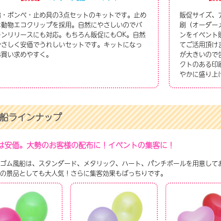
船・ボンベ・止め具の3点セットのキットです。止め
販促サイズ、
は動物エコクリップを採用。自然にやさしいのでバ
刷（オーダー
ーンリリースにも対応。もちろん販促にもOK。自然
ンをイベント
やさしく安価でうれしいセットです。キットになっ
てご活用頂け
お買い求めやすく。
が大きいので
クトのある印
やかに盛り上
船ラインナップ
は安価。大勢のお客様の配布に！イベントの集客に！
ゴム風船は、スタンダード、メタリック、ハート、パンチボールを用意して
の景品としても大人気！さらに集客効果もばっちりです。