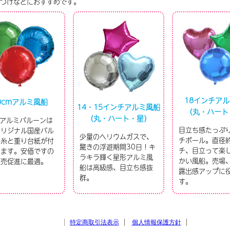
つけなどにおすすめです。
18インチア
0cmアルミ風船
14・15インチアルミ風船
（丸・ハート
（丸・ハート・星）
mアルミバルーンは
目立ち感たっぷ
オリジナル国産バル
少量のヘリウムガスで、
チボール。直径約
。糸と重り台紙が付
驚きの浮遊期間30日！キ
チ、目立って楽
います。安価ですの
ラキラ輝く星形アルミ風
かい風船。売場
販売促進に最適。
船は高級感、目立ち感抜
露出感アップに
群。
す。
特定商取引法表示
個人情報保護方針